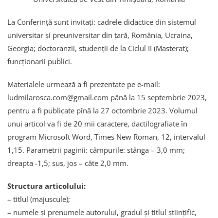
La Conferință sunt invitați: cadrele didactice din sistemul
universitar și preuniversitar din țară, România, Ucraina,
Georgia; doctoranzii, studenții de la Ciclul II (Masterat);
funcționarii publici.
Materialele urmează a fi prezentate pe e-mail:
ludmilarosca.com@gmail.com până la 15 septembrie 2023,
pentru a fi publicate pînă la 27 octombrie 2023. Volumul
unui articol va fi de 20 mii caractere, dactilografiate în
program Microsoft Word, Times New Roman, 12, intervalul
1,15. Parametrii paginii: câmpurile: stânga – 3,0 mm;
dreapta -1,5; sus, jos – câte 2,0 mm.
Structura articolului:
– titlul (majuscule);
– numele şi prenumele autorului, gradul şi titlul ştiinţific,