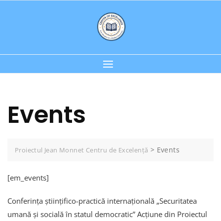
Skip
to
content
Events
>
Events
Proiectul Jean Monnet Centru de Excelență
[em_events]
Conferința științifico-practică internațională „Securitatea
umană și socială în statul democratic” Acțiune din Proiectul