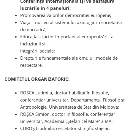
Conferința Internațională își va desfășura
lucrările în 4 paneluri:
Promovarea valorilor democrației europene;
Viața ‒ nucleu al sistemului axiologic în societatea
democratică;
Educația ‒ factor important al europenizării, al
incluziunii și
integrării sociale;
Drepturile fundamentale ale omului: modele de
respectare.
COMITETUL ORGANIZATORIC:
ROȘCA Ludmila, doctor habilitat în filosofie,
conferențiar universitar, Departamentul Filosofie și
Antropologie, Universitatea de Stat din Moldova;
ROȘCA Simion, doctor în filosofie, conferențiar
universitar, Academia „Ștefan cel Mare” a MAI;
CUROȘ Liudmila, cercetător științific stagiar,