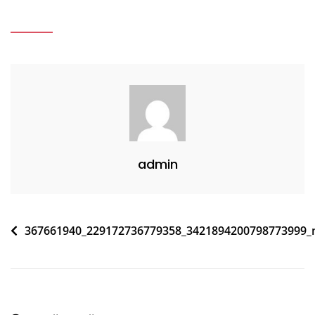
admin
Navigare
367661940_229172736779358_3421894200798773999_
în
articole