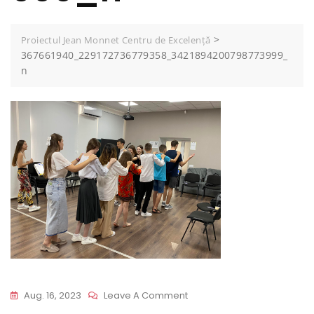
>
Proiectul Jean Monnet Centru de Excelență
367661940_229172736779358_3421894200798773999_
n
On
Aug. 16, 2023
Leave A Comment
367661940_2291727367793