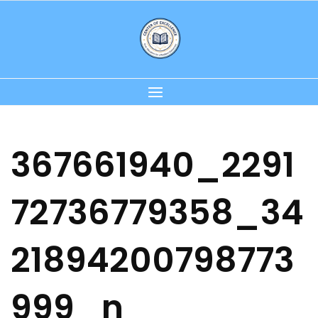
Skip
to
content
367661940_2291
72736779358_34
21894200798773
999_n