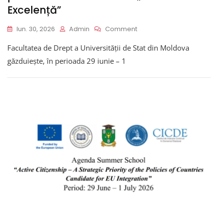
Excelență”
On
Iun. 30, 2026
Admin
Comment
Lansarea
Facultatea de Drept a Universității de Stat din Moldova
Școlii
De
găzduiește, în perioada 29 iunie – 1
Vară
În
Cadrul
Proiectului
Jean
Monnet
„Centru
De
Excelență”