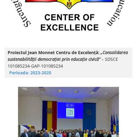
Proiectul Jean Monnet Centru de Excelență:
„Consolidarea
sustenabilității democrației prin educație civică”
–
SDSCE
101085234-GAP-101085234
Perioada: 2023-2025