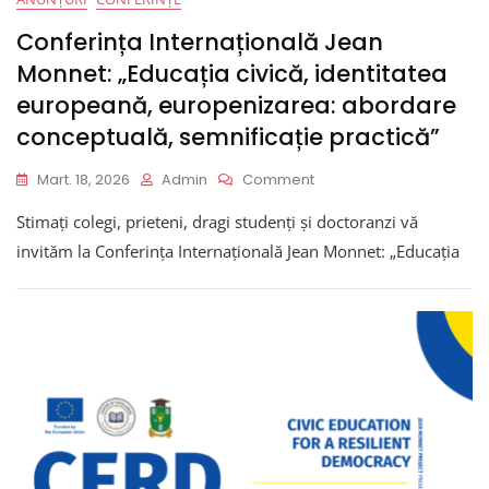
Conferința Internațională Jean
Monnet: „Educația civică, identitatea
europeană, europenizarea: abordare
conceptuală, semnificație practică”
On
Mart. 18, 2026
Admin
Comment
Conferința
Stimați colegi, prieteni, dragi studenți și doctoranzi vă
Internațională
Jean
invităm la Conferința Internațională Jean Monnet: „Educația
Monnet:
„Educația
Civică,
Identitatea
Europeană,
Europenizarea:
Abordare
Conceptuală,
Semnificație
Practică”