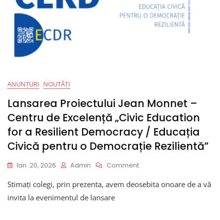
ANUNȚURI
NOUTĂȚI
Lansarea Proiectului Jean Monnet –
Centru de Excelență „Civic Education
for a Resilient Democracy / Educația
Civică pentru o Democrație Rezilientă”
On
Ian. 20, 2026
Admin
Comment
Lansarea
Stimați colegi, prin prezenta, avem deosebita onoare de a vă
Proiectului
Jean
invita la evenimentul de lansare
Monnet
–