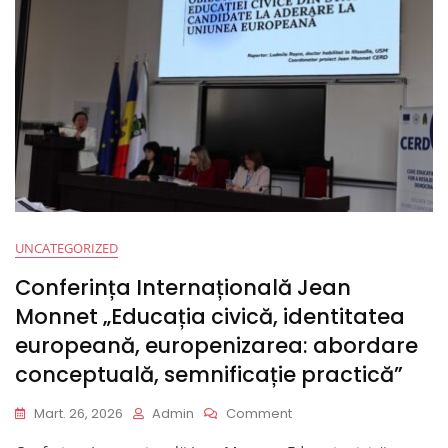
Strategică
A
Politicii
Statelor
Candidate
La
Integrare
În
UE”
UNCATEGORIZED
Conferința Internațională Jean
Monnet „Educația civică, identitatea
europeană, europenizarea: abordare
conceptuală, semnificație practică”
On
Mart. 26, 2026
Admin
Comment
Conferința