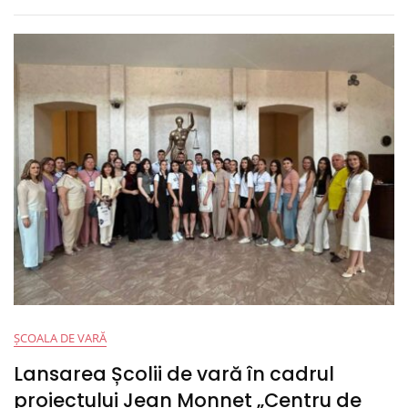
Școlii
De
Vară
„Cetățenia
Activă
–
Prioritate
Strategică
A
Politicii
Statelor
Candidate
La
Integrare
În
UE”
ȘCOALA DE VARĂ
Lansarea Școlii de vară în cadrul
proiectului Jean Monnet „Centru de