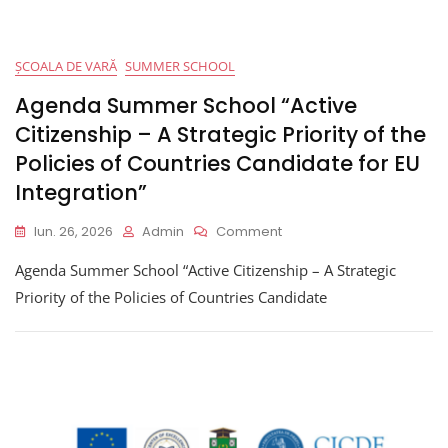
ȘCOALA DE VARĂ
SUMMER SCHOOL
Agenda Summer School “Active
Citizenship – A Strategic Priority of the
Policies of Countries Candidate for EU
Integration”
On
Iun. 26, 2026
Admin
Comment
Agenda
Agenda Summer School “Active Citizenship – A Strategic
Summer
School
Priority of the Policies of Countries Candidate
“Active
Citizenship
–
A
Strategic
Priority
Of