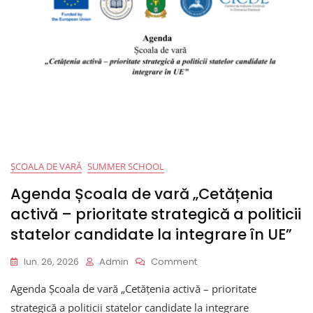
The
Policies
Of
Countries
Candidate
For
EU
Integration”
ȘCOALA DE VARĂ
SUMMER SCHOOL
Agenda Școala de vară „Cetățenia
activă – prioritate strategică a politicii
statelor candidate la integrare în UE”
On
Iun. 26, 2026
Admin
Comment
Agenda
Agenda Școala de vară „Cetățenia activă – prioritate
Școala
De
strategică a politicii statelor candidate la integrare