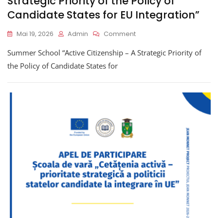
Strategic Priority of the Policy of
Candidate States for EU Integration”
On
Mai 19, 2026
Admin
Comment
Summer
Summer School “Active Citizenship – A Strategic Priority of
School
“Active
the Policy of Candidate States for
Citizenship
–
A
Strategic
Priority
Of
The
Policy
Of
Candidate
States
For
EU
Integration”