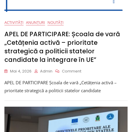
ACTIVITĂȚI
ANUNȚURI
NOUTĂȚI
APEL DE PARTICIPARE: Școala de vară
„Cetățenia activă – prioritate
strategică a politicii statelor
candidate la integrare în UE”
On
Mai 4, 2026
Admin
Comment
APEL
APEL DE PARTICIPARE Școala de vară „Cetățenia activă –
DE
PARTICIPARE:
prioritate strategică a politicii statelor candidate
Școala
De
Vară
„Cetățenia
Activă
–
Prioritate