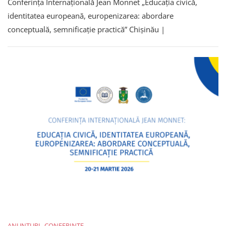
Conferința Internațională Jean Monnet „Educația civică,
Internațională
Jean
identitatea europeană, europenizarea: abordare
Monnet
conceptuală, semnificație practică” Chișinău |
„Educația
Civică,
Identitatea
Europeană,
Europenizarea:
Abordare
Conceptuală,
Semnificație
Practică”
ANUNȚURI
CONFERINȚE