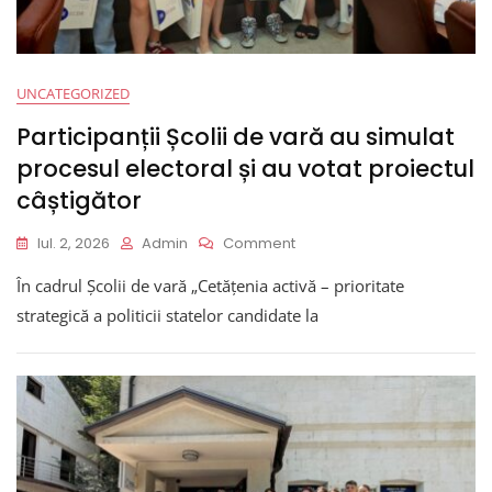
UNCATEGORIZED
Participanții Școlii de vară au simulat
procesul electoral și au votat proiectul
câștigător
On
Iul. 2, 2026
Admin
Comment
Participanții
În cadrul Școlii de vară „Cetățenia activă – prioritate
Școlii
De
strategică a politicii statelor candidate la
Vară
Au
Simulat
Procesul
Electoral
Și
Au
Votat