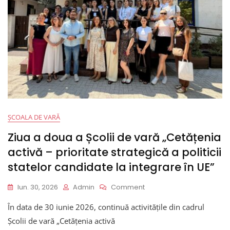
Proiectul
Câștigător
ȘCOALA DE VARĂ
Ziua a doua a Școlii de vară „Cetățenia
activă – prioritate strategică a politicii
statelor candidate la integrare în UE”
On
Iun. 30, 2026
Admin
Comment
Ziua
În data de 30 iunie 2026, continuă activitățile din cadrul
A
Doua
Școlii de vară „Cetățenia activă
A