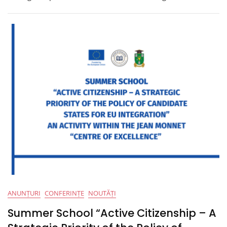
Vară
„Cetățenia
Activă
–
Prioritate
Strategică
A
Politicii
Statelor
Candidate
La
Integrare
În
UE”
ANUNȚURI
CONFERINȚE
NOUTĂȚI
Summer School “Active Citizenship – A