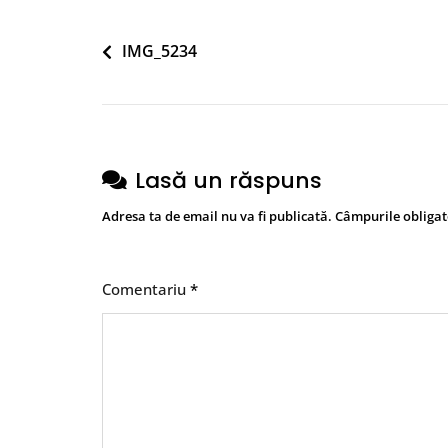
Navigare
IMG_5234
în
articole
Lasă un răspuns
Adresa ta de email nu va fi publicată.
Câmpurile obligat
Comentariu
*