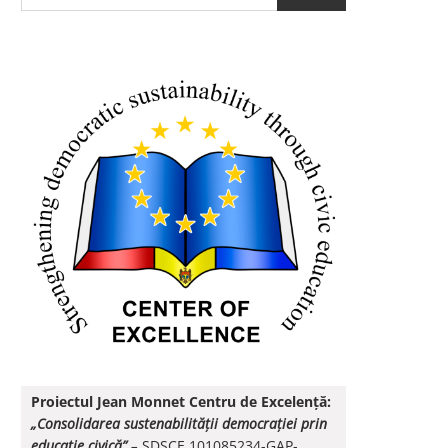
Proiectul Jean Monnet Centru de Excelență:
„Consolidarea sustenabilității democrației prin
educație civică”
–
SDSCE 101085234-GAP-