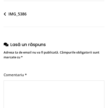
Navigare
IMG_5386
în
articole
Lasă un răspuns
Adresa ta de email nu va fi publicată.
Câmpurile obligatorii sunt
marcate cu
*
Comentariu
*