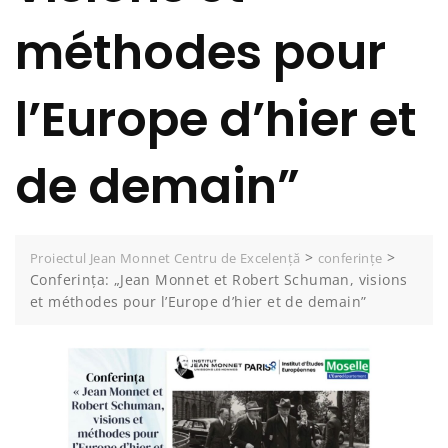
méthodes pour
l’Europe d’hier et
de demain”
>
>
Proiectul Jean Monnet Centru de Excelență
conferințe
Conferința: „Jean Monnet et Robert Schuman, visions
et méthodes pour l’Europe d’hier et de demain”