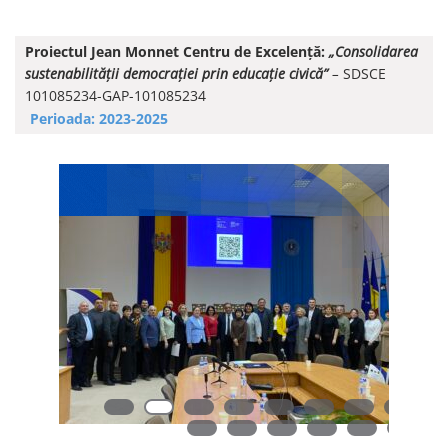
Proiectul Jean Monnet Centru de Excelență:
„Consolidarea
sustenabilității democrației prin educație civică”
–
SDSCE
101085234-GAP-101085234
Perioada: 2023-2025