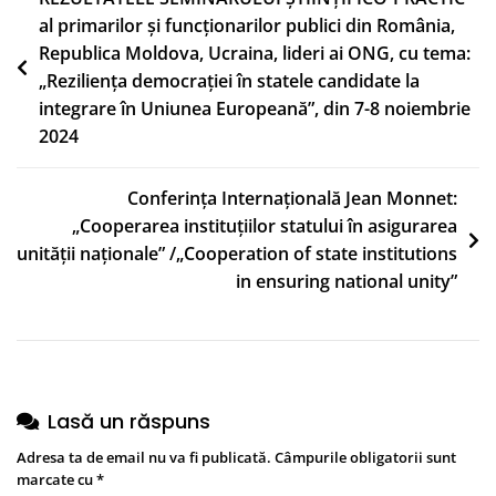
De
al primarilor și funcționarilor publici din România,
în
Demain”
Republica Moldova, Ucraina, lideri ai ONG, cu tema:
articole
„Reziliența democrației în statele candidate la
integrare în Uniunea Europeană”, din 7-8 noiembrie
2024
Conferința Internațională Jean Monnet:
„Cooperarea instituțiilor statului în asigurarea
unității naționale” /„Cooperation of state institutions
in ensuring national unity”
Lasă un răspuns
Adresa ta de email nu va fi publicată.
Câmpurile obligatorii sunt
marcate cu
*