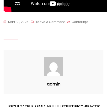
On
Mart. 21, 2025
Leave A Comment
Conferințe
Conferința:
„Jean
Monnet
Et
Robert
Schuman,
Visions
Et
Méthodes
admin
Pour
L’Europe
D’hier
Et
Navigare
REZULTATELE SEMINARULUI ȘTIINȚIFICO-PRACTIC