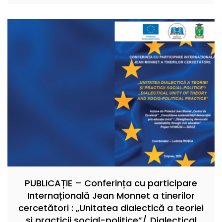
PUBLICAȚIE – Conferința cu participare
Internațională Jean Monnet a tinerilor
cercetători : „Unitatea dialectică a teoriei
și practicii social-politice”/„Dialectical