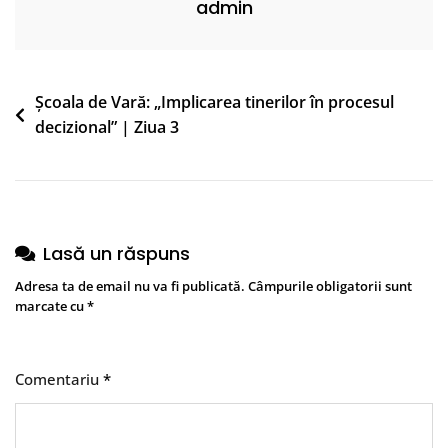
admin
Navigare
Școala de Vară: „Implicarea tinerilor în procesul
decizional” | Ziua 3
în
articole
Lasă un răspuns
Adresa ta de email nu va fi publicată.
Câmpurile obligatorii sunt
marcate cu
*
Comentariu
*