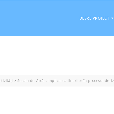
DESRE PROIECT
ctivități
>
Școala de Vară: „Implicarea tinerilor în procesul deciz