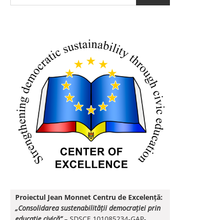
Proiectul Jean Monnet Centru de Excelență:
„Consolidarea sustenabilității democrației prin
educație civică”
–
SDSCE 101085234-GAP-