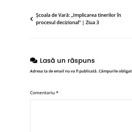
Navigare
Școala de Vară: „Implicarea tinerilor în
procesul decizional” | Ziua 3
în
articole
Lasă un răspuns
Adresa ta de email nu va fi publicată.
Câmpurile obligat
Comentariu
*