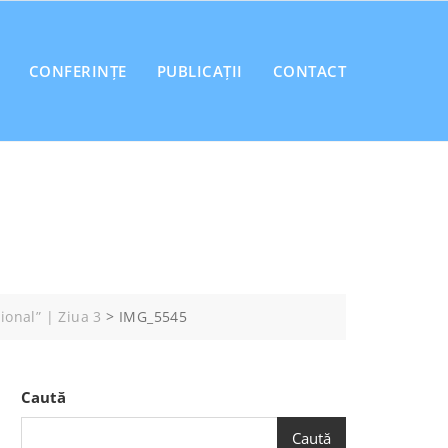
CONFERINȚE
PUBLICAȚII
CONTACT
ional” | Ziua 3
>
IMG_5545
Caută
Caută