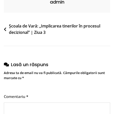
admin
Navigare
Școala de Vară: „Implicarea tinerilor în procesul
decizional” | Ziua 3
în
articole
Lasă un răspuns
Adresa ta de email nu va fi publicată.
Câmpurile obligatorii sunt
marcate cu
*
Comentariu
*