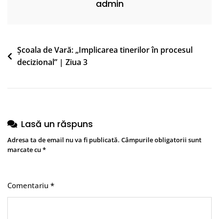
admin
Navigare
Școala de Vară: „Implicarea tinerilor în procesul
decizional” | Ziua 3
în
articole
Lasă un răspuns
Adresa ta de email nu va fi publicată.
Câmpurile obligatorii sunt
marcate cu
*
Comentariu
*