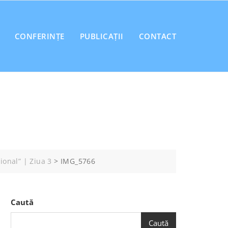
CONFERINȚE
PUBLICAȚII
CONTACT
ional” | Ziua 3
>
IMG_5766
Caută
Caută