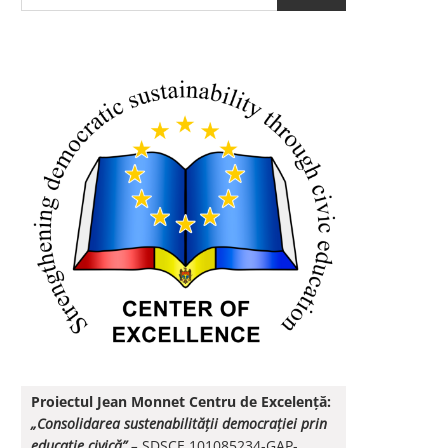
Proiectul Jean Monnet Centru de Excelență:
„Consolidarea sustenabilității democrației prin
educație civică”
–
SDSCE 101085234-GAP-