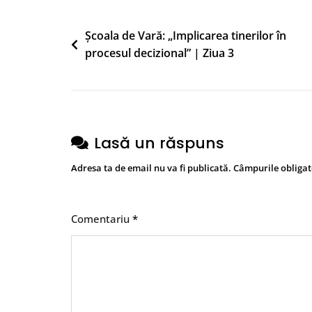
Navigare
Școala de Vară: „Implicarea tinerilor în
procesul decizional” | Ziua 3
în
articole
Lasă un răspuns
Adresa ta de email nu va fi publicată.
Câmpurile obligat
Comentariu
*