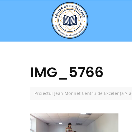
Skip
to
content
IMG_5766
Proiectul Jean Monnet Centru de Excelență
>
a