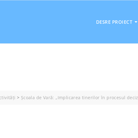
DESRE PROIECT
ctivități
>
Școala de Vară: „Implicarea tinerilor în procesul deciz