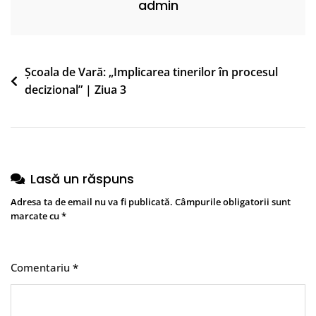
admin
Navigare
Școala de Vară: „Implicarea tinerilor în procesul
decizional” | Ziua 3
în
articole
Lasă un răspuns
Adresa ta de email nu va fi publicată.
Câmpurile obligatorii sunt
marcate cu
*
Comentariu
*