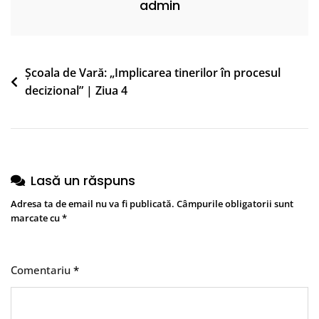
admin
Navigare
Școala de Vară: „Implicarea tinerilor în procesul
decizional” | Ziua 4
în
articole
Lasă un răspuns
Adresa ta de email nu va fi publicată.
Câmpurile obligatorii sunt
marcate cu
*
Comentariu
*