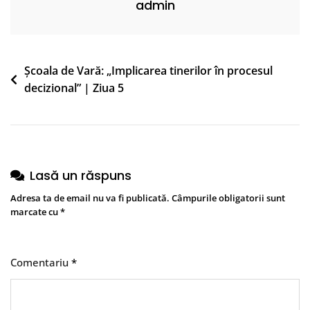
admin
Navigare
Școala de Vară: „Implicarea tinerilor în procesul
decizional” | Ziua 5
în
articole
Lasă un răspuns
Adresa ta de email nu va fi publicată.
Câmpurile obligatorii sunt
marcate cu
*
Comentariu
*