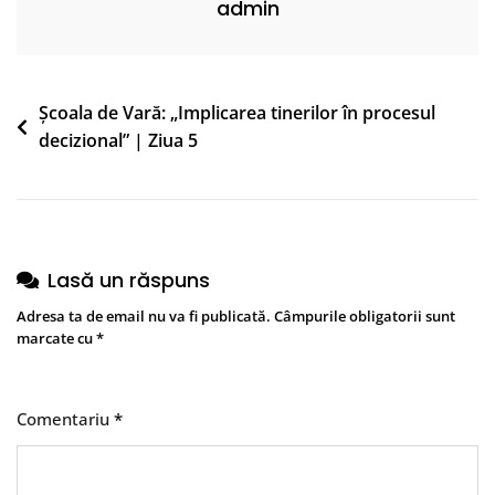
admin
Navigare
Școala de Vară: „Implicarea tinerilor în procesul
decizional” | Ziua 5
în
articole
Lasă un răspuns
Adresa ta de email nu va fi publicată.
Câmpurile obligatorii sunt
marcate cu
*
Comentariu
*