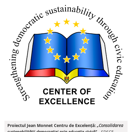
Proiectul Jean Monnet Centru de Excelență:
„Consolidarea
sustenabilității democrației prin educație civică”
–
SDSCE