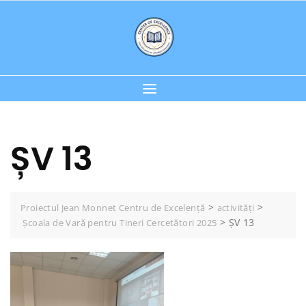
Skip
to
content
ȘV 13
>
>
Proiectul Jean Monnet Centru de Excelență
activități
>
ȘV 13
Școala de Vară pentru Tineri Cercetători 2025