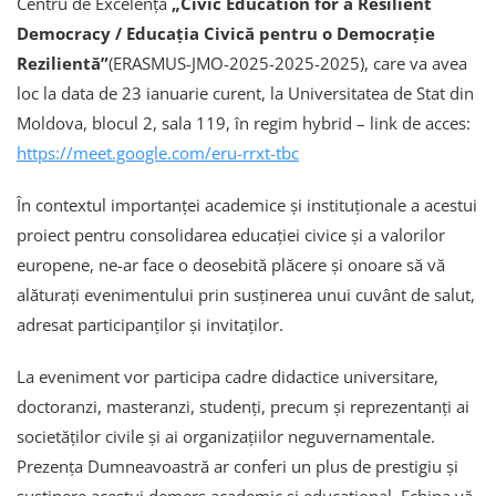
Centru de Excelență
„Civic Education for a Resilient
Democracy / Educația Civică pentru o Democrație
Rezilientă”
(ERASMUS-JMO-2025-2025-2025), care va avea
loc la data de 23 ianuarie curent, la Universitatea de Stat din
Moldova, blocul 2, sala 119, în regim hybrid – link de acces:
https://meet.google.com/eru-rrxt-tbc
În contextul importanței academice și instituționale a acestui
proiect pentru consolidarea educației civice și a valorilor
europene, ne-ar face o deosebită plăcere și onoare să vă
alăturați evenimentului prin susținerea unui cuvânt de salut,
adresat participanților și invitaților.
La eveniment vor participa cadre didactice universitare,
doctoranzi, masteranzi, studenți, precum și reprezentanți ai
societăților civile și ai organizațiilor neguvernamentale.
Prezența Dumneavoastră ar conferi un plus de prestigiu și