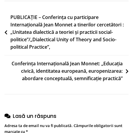
A
Resilient
Navigare
PUBLICAȚIE – Conferința cu participare
Democracy
Internațională Jean Monnet a tinerilor cercetători :
în
/
„Unitatea dialectică a teoriei și practicii social-
articole
Educația
politice”/„Dialectical Unity of Theory and Socio-
Civică
political Practice”,
Pentru
O
Conferința Internațională Jean Monnet: „Educația
Democrație
civică, identitatea europeană, europenizarea:
Rezilientă”
abordare conceptuală, semnificație practică”
Lasă un răspuns
Adresa ta de email nu va fi publicată.
Câmpurile obligatorii sunt
marcate cu
*