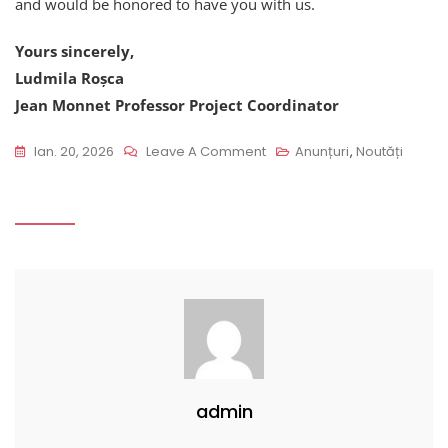
and would be honored to have you with us.
Yours sincerely,
Ludmila Roșca
Jean Monnet Professor Project Coordinator
On
Ian. 20, 2026
Leave A Comment
Anunțuri
,
Noutăți
Lansarea
Proiectului
Jean
Monnet
–
Centru
De
Excelență
„Civic
admin
Education
For