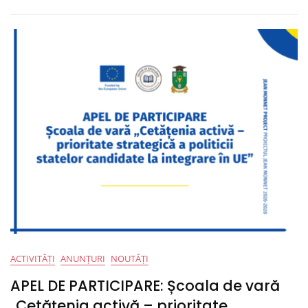
Citizenship
–
A
Strategic
Priority
Of
The
Policy
Of
Candidate
States
For
EU
Integration”
ACTIVITĂȚI
ANUNȚURI
NOUTĂȚI
APEL DE PARTICIPARE: Școala de vară
„Cetățenia activă – prioritate