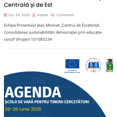
Centrală și de Est
On
Iun. 24, 2025
Admin
Comment
Participarea
Echipa Proiectului Jean Monnet „Centrul de Excelență:
Echipei
Proiectului
Consolidarea sustenabilității democrației prin educație
Jean
civică” (Project 101085234
Monnet
„Centrul
De
Excelență”
La
Conferința
Cercetătorilor
Din
Europa
Centrală
Și
De
Est