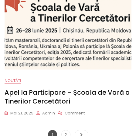
For
Young
Researchers
NOUTĂȚI
Apel la Participare – Școala de Vară a
Tinerilor Cercetători
On
Mai 21, 2025
Admin
Comment
Apel
La
Participare
Paginație
Page
Page
1
2