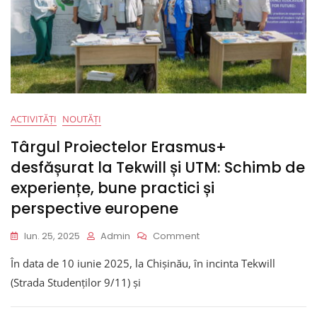
ACTIVITĂȚI
NOUTĂȚI
Târgul Proiectelor Erasmus+
desfășurat la Tekwill și UTM: Schimb de
experiențe, bune practici și
perspective europene
On
Iun. 25, 2025
Admin
Comment
Târgul
În data de 10 iunie 2025, la Chișinău, în incinta Tekwill
Proiectelor
Erasmus+
(Strada Studenților 9/11) și
Desfășurat
La