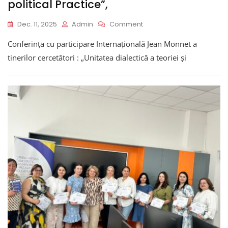
political Practice”,
On
Dec. 11, 2025
Admin
Comment
PUBLICAȚIE
Conferința cu participare Internațională Jean Monnet a
–
Conferința
tinerilor cercetători : „Unitatea dialectică a teoriei și
Cu
Participare
Internațională
Jean
Monnet
A
Tinerilor
Cercetători
:
„Unitatea
Dialectică
A
Teoriei
Și
Practicii
Social-
Politice”/