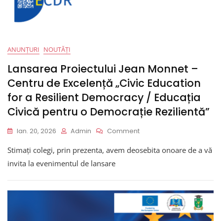
În
UE”
ANUNȚURI
NOUTĂȚI
Lansarea Proiectului Jean Monnet –
Centru de Excelență „Civic Education
for a Resilient Democracy / Educația
Civică pentru o Democrație Rezilientă”
On
Ian. 20, 2026
Admin
Comment
Lansarea
Stimați colegi, prin prezenta, avem deosebita onoare de a vă
Proiectului
Jean
invita la evenimentul de lansare
Monnet
–
Centru
De
Excelență
„Civic