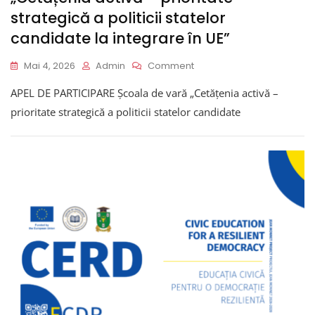
strategică a politicii statelor
candidate la integrare în UE”
On
Mai 4, 2026
Admin
Comment
APEL
APEL DE PARTICIPARE Școala de vară „Cetățenia activă –
DE
PARTICIPARE:
prioritate strategică a politicii statelor candidate
Școala
De
Vară
„Cetățenia
Activă
–
Prioritate
Strategică
A
Politicii
Statelor
Candidate
La
Integrare