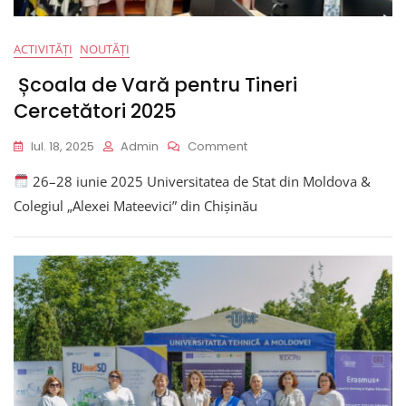
„Dialectical
Unity
ACTIVITĂȚI
NOUTĂȚI
Of
Theory
Școala de Vară pentru Tineri
And
Cercetători 2025
Socio-
Political
Practice”,
On
Iul. 18, 2025
Admin
Comment
Școala
26–28 iunie 2025 Universitatea de Stat din Moldova &
De
Vară
Colegiul „Alexei Mateevici” din Chișinău
Pentru
Tineri
Cercetători
2025