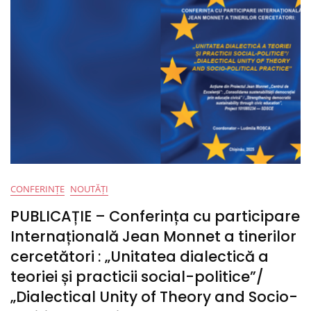
Education
For
A
Resilient
Democracy
/
Educația
Civică
Pentru
O
Democrație
Rezilientă”
CONFERINȚE
NOUTĂȚI
PUBLICAȚIE – Conferința cu participare
Internațională Jean Monnet a tinerilor
cercetători : „Unitatea dialectică a
teoriei și practicii social-politice”/
„Dialectical Unity of Theory and Socio-