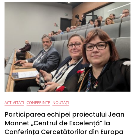
Tekwill
Și
UTM:
Schimb
De
Experiențe,
Bune
Practici
Și
Perspective
Europene
ACTIVITĂȚI
CONFERINȚE
NOUTĂȚI
Participarea echipei proiectului Jean
Monnet „Centrul de Excelență” la
Conferința Cercetătorilor din Europa