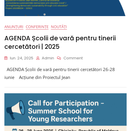
ANUNȚURI
CONFERINȚE
NOUTĂȚI
AGENDA Școlii de vară pentru tinerii
cercetători | 2025
On
Iun. 24, 2025
Admin
Comment
AGENDA
AGENDA Școlii de vară pentru tinerii cercetători 26-28
Școlii
De
iunie Acțiune din Proiectul Jean
Vară
Pentru
Tinerii
Cercetători
|
2025