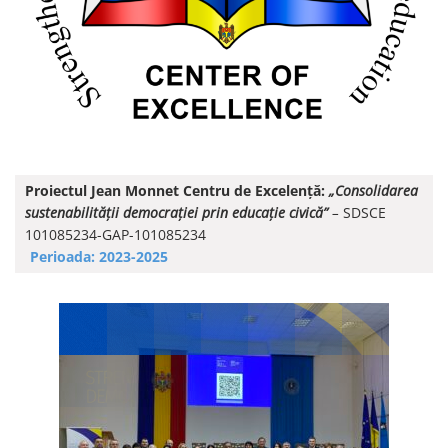
Proiectul Jean Monnet Centru de Excelență:
„Consolidarea
sustenabilității democrației prin educație civică”
–
SDSCE
101085234-GAP-101085234
Perioada: 2023-2025