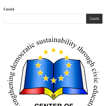
Republica
Moldova,
Caută
România
Și
Caută
Ucraina:
„Reziliența
Democrației
În
Statele
Candidate
La
Integrare
În
Uniunea
Europeană”