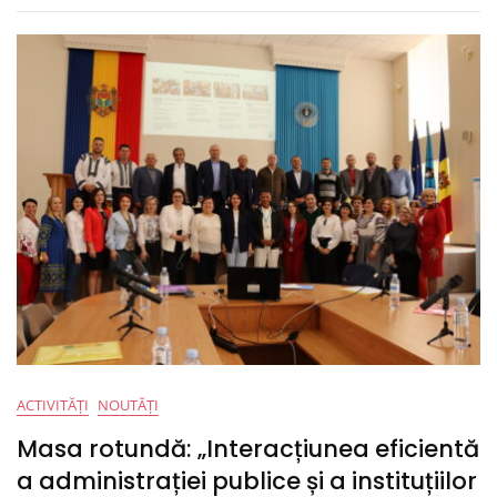
Tîrgu
Mureș,
România,
28-
30
Iunie
2024,
Sesiunea
A
II-
A
ACTIVITĂȚI
NOUTĂȚI
Masa rotundă: „Interacțiunea eficientă
a administrației publice și a instituțiilor