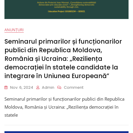
„Reziliența
Democrației
În
Statele
Candidate
ANUNȚURI
La
Seminarul primarilor și funcționarilor
Integrare
În
publici din Republica Moldova,
Uniunea
România și Ucraina: „Reziliența
Europeană”,
Din
democrației în statele candidate la
7-
integrare în Uniunea Europeană”
8
Noiembrie
On
Nov. 6, 2024
Admin
Comment
2024
Seminarul
Seminarul primarilor și funcționarilor publici din Republica
Primarilor
Și
Moldova, România și Ucraina: „Reziliența democrației în
Funcționarilor
statele
Publici
Din
Republica