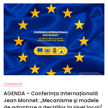
Și
Modele
De
Adoptare
A
Deciziilor
La
Nivel
Local/
Regional,
Central”
CONFERINȚE
AGENDA – Conferința Internațională
Jean Monnet: „Mecanisme și modele
de adoptare a deciziilor la nivel local/