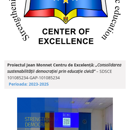
Proiectul Jean Monnet Centru de Excelență:
„Consolidarea
sustenabilității democrației prin educație civică”
–
SDSCE
101085234-GAP-101085234
Perioada: 2023-2025