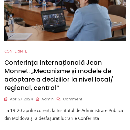
Bază
A
Rezilienței
Democratice
În
Contextul
Integrării
Europene
Și
CONFERINȚE
Euro-
Atlantice:
Conferința Internațională Jean
Experiența
Monnet: „Mecanisme și modele de
Transfrontalieră
Republica
adoptare a deciziilor la nivel local/
Moldova
regional, central”
–
Ucraina”
On
Apr. 21, 2024
Admin
Comment
Conferința
La 19-20 aprilie curent, la Institutul de Administrare Publică
Internațională
Jean
din Moldova și-a desfășurat lucrările Conferința
Monnet:
„Mecanisme