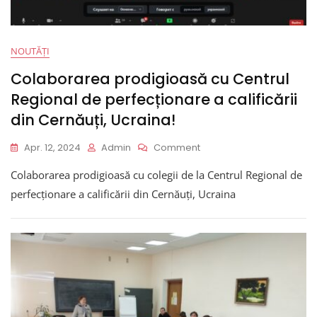
NOUTĂȚI
Colaborarea prodigioasă cu Centrul
Regional de perfecționare a calificării
din Cernăuți, Ucraina!
On
Apr. 12, 2024
Admin
Comment
Colaborarea
Colaborarea prodigioasă cu colegii de la Centrul Regional de
Prodigioasă
Cu
perfecționare a calificării din Cernăuți, Ucraina
Centrul
Regional
De
Perfecționare
A
Calificării
Din
Cernăuți,
Ucraina!