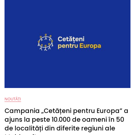
Moldova,
România
Și
Ucraina:
„Reziliența
Democrației
În
Statele
Candidate
La
Integrare
În
Uniunea
Europeană”
NOUTĂȚI
Campania „Cetățeni pentru Europa” a
ajuns la peste 10.000 de oameni în 50
de localități din diferite regiuni ale