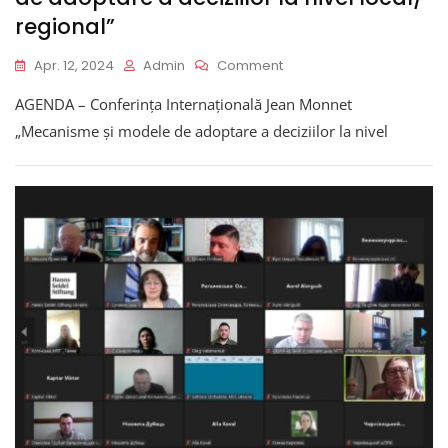
regional”
On
Apr. 12, 2024
Admin
Comment
AGENDA
AGENDA – Conferința Internațională Jean Monnet
–
Conferința
„Mecanisme și modele de adoptare a deciziilor la nivel
Internațională
Jean
Monnet:
„Mecanisme
Și
Modele
De
Adoptare
A
Deciziilor
La
Nivel
Local/
Regional”