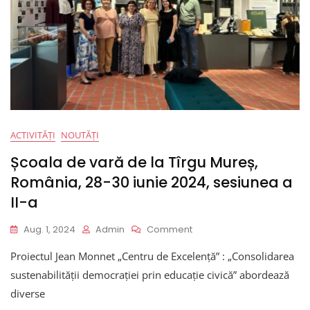
ACTIVITĂȚI
NOUTĂȚI
Școala de vară de la Tîrgu Mureș,
România, 28-30 iunie 2024, sesiunea a
II-a
On
Aug. 1, 2024
Admin
Comment
Școala
Proiectul Jean Monnet „Centru de Excelență” : „Consolidarea
De
Vară
sustenabilității democrației prin educație civică” abordează
De
diverse
La