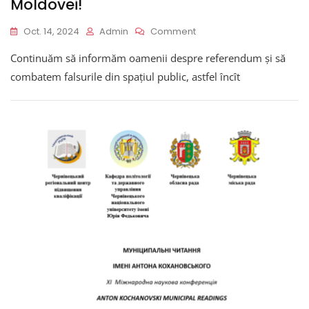
Moldovei!
On
Oct. 14, 2024
Admin
Comment
Campania
Continuăm să informăm oamenii despre referendum și să
„Cetățeni
Pentru
combatem falsurile din spațiul public, astfel încît
Europa”
A
Ajuns
La
Peste
10.000
De
Oameni
În
50
De
Localități
Din
Diferite
Regiuni
Ale
Moldovei!