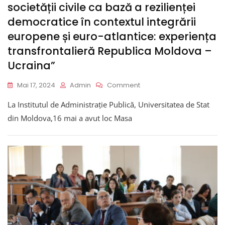
societății civile ca bază a rezilienței
democratice în contextul integrării
europene și euro-atlantice: experiența
transfrontalieră Republica Moldova –
Ucraina”
On
Mai 17, 2024
Admin
Comment
Masa
La Institutul de Administrație Publică, Universitatea de Stat
Rotundă:
„Interacțiunea
din Moldova,16 mai a avut loc Masa
Eficientă
A
Administrației
Publice
Și
A
Instituțiilor
Societății
Civile
Ca