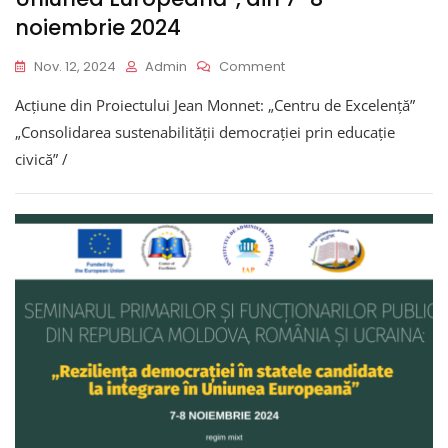
noiembrie 2024
On
Nov. 12, 2024
Admin
Comment
REZULTATELE
Acțiune din Proiectului Jean Monnet: „Centru de Excelență”
SEMINARULUI
ȘTIINȚIFICO-
„Consolidarea sustenabilității democrației prin educație
PRACTIC
civică” /
Al
Primarilor
Și
Funcționarilor
Publici
Din
România,
Republica
Moldova,
Ucraina,
Lideri
Ai
ONG,
Cu
Tema: