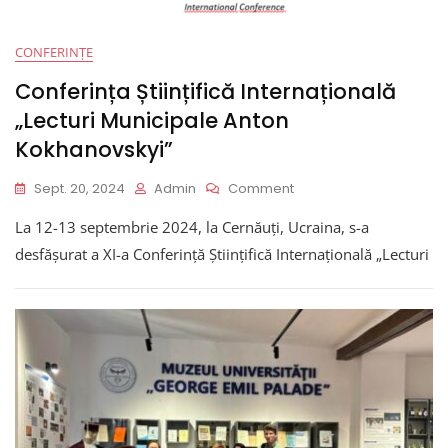
CONFERINȚE
Conferința Științifică Internațională
„Lecturi Municipale Anton
Kokhanovskyi”
On
Sept. 20, 2024
Admin
Comment
Conferința
La 12-13 septembrie 2024, la Cernăuți, Ucraina, s-a
Științifică
Internațională
desfășurat a XI-a Conferință Științifică Internațională „Lecturi
„Lecturi
Municipale
Anton
Kokhanovskyi”