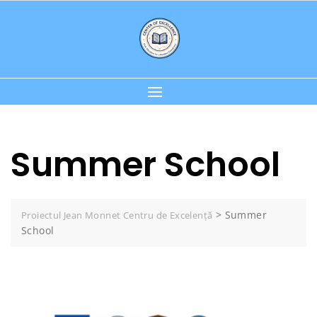
Skip
to
content
Summer School
>
Summer
Proiectul Jean Monnet Centru de Excelență
School