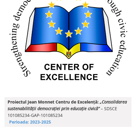
UE”
Proiectul Jean Monnet Centru de Excelență:
„Consolidarea
sustenabilității democrației prin educație civică”
–
SDSCE
101085234-GAP-101085234
Perioada: 2023-2025