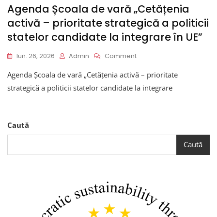
Agenda Școala de vară „Cetățenia
activă – prioritate strategică a politicii
statelor candidate la integrare în UE”
On
Iun. 26, 2026
Admin
Comment
Agenda
Agenda Școala de vară „Cetățenia activă – prioritate
Școala
De
strategică a politicii statelor candidate la integrare
Vară
„Cetățenia
Activă
–
Caută
Prioritate
Strategică
Caută
A
Politicii
Statelor
Candidate
La
Integrare
În