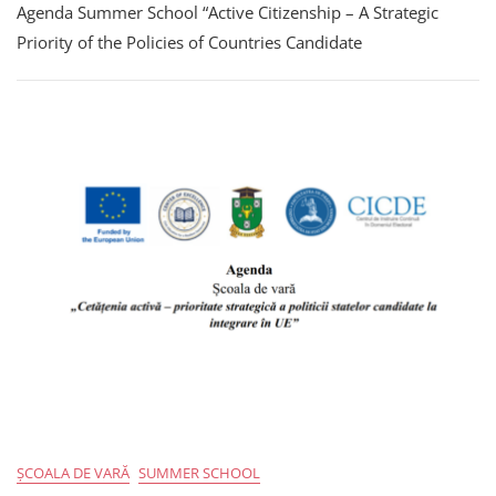
Agenda Summer School “Active Citizenship – A Strategic
Summer
School
Priority of the Policies of Countries Candidate
“Active
Citizenship
–
A
Strategic
Priority
Of
The
Policies
Of
Countries
Candidate
For
EU
Integration”
ȘCOALA DE VARĂ
SUMMER SCHOOL