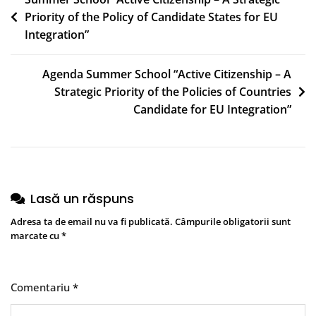
Navigare
Integrare
Priority of the Policy of Candidate States for EU
în
În
Integration”
articole
UE”
Agenda Summer School “Active Citizenship – A
Strategic Priority of the Policies of Countries
Candidate for EU Integration”
Lasă un răspuns
Adresa ta de email nu va fi publicată.
Câmpurile obligatorii sunt
marcate cu
*
Comentariu
*