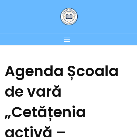
Skip
to
content
Agenda Școala
de vară
„Cetățenia
activă –