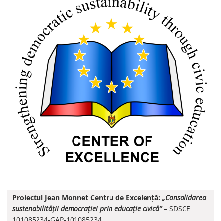
Proiectul Jean Monnet Centru de Excelență:
„Consolidarea
sustenabilității democrației prin educație civică”
–
SDSCE
101085234-GAP-101085234