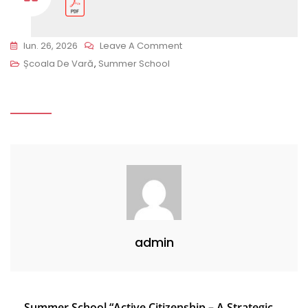
On
Iun. 26, 2026
Leave A Comment
Agenda
Școala De Vară
,
Summer School
Școala
De
Vară
„Cetățenia
Activă
–
Prioritate
Strategică
A
admin
Politicii
Statelor
Candidate
La
Summer School “Active Citizenship – A Strategic