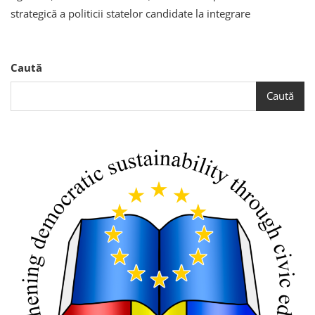
De
strategică a politicii statelor candidate la integrare
Vară
„Cetățenia
Activă
–
Caută
Prioritate
Strategică
Caută
A
Politicii
Statelor
Candidate
La
Integrare
În
UE”