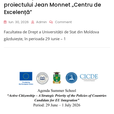
proiectului Jean Monnet „Centru de
Excelență”
On
Iun. 30, 2026
Admin
Comment
Lansarea
Facultatea de Drept a Universității de Stat din Moldova
Școlii
De
găzduiește, în perioada 29 iunie – 1
Vară
În
Cadrul
Proiectului
Jean
Monnet
„Centru
De
Excelență”