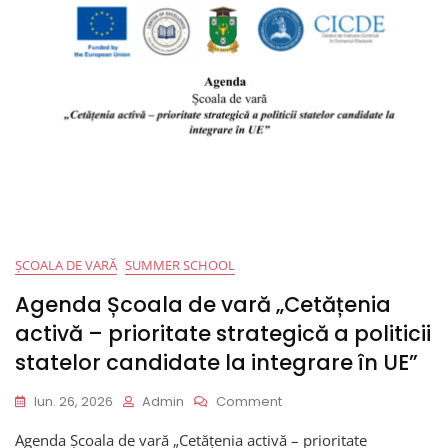
Of
The
Policies
Of
Countries
Candidate
For
EU
Integration”
ȘCOALA DE VARĂ
SUMMER SCHOOL
Agenda Școala de vară „Cetățenia
activă – prioritate strategică a politicii
statelor candidate la integrare în UE”
On
Iun. 26, 2026
Admin
Comment
Agenda
Agenda Școala de vară „Cetățenia activă – prioritate
Școala