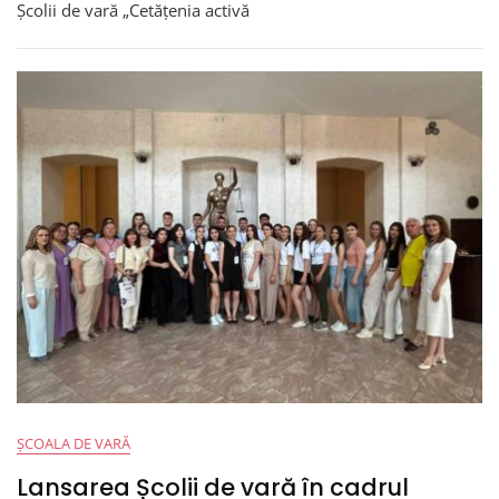
Doua
Școlii de vară „Cetățenia activă
A
Școlii
De
Vară
„Cetățenia
Activă
–
Prioritate
Strategică
A
Politicii
Statelor
Candidate
La
Integrare
În
UE”
ȘCOALA DE VARĂ
Lansarea Școlii de vară în cadrul