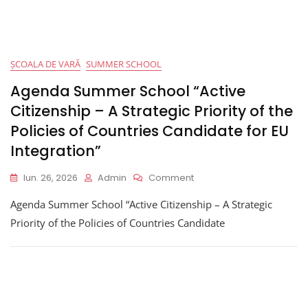
ȘCOALA DE VARĂ
SUMMER SCHOOL
Agenda Summer School “Active
Citizenship – A Strategic Priority of the
Policies of Countries Candidate for EU
Integration”
On
Iun. 26, 2026
Admin
Comment
Agenda
Agenda Summer School “Active Citizenship – A Strategic
Summer
School
Priority of the Policies of Countries Candidate
“Active
Citizenship
–
A
Strategic
Priority