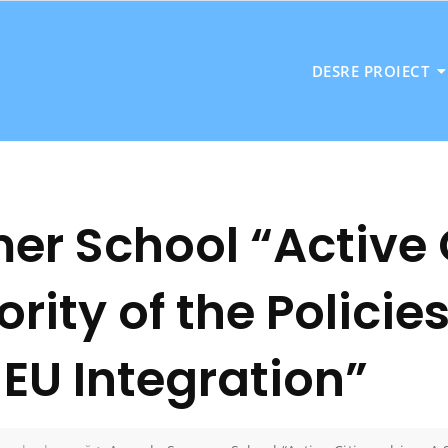
DESRE PROIECT
 School “Active C
ority of the Policie
EU Integration”