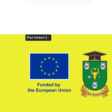
Parteneri
: