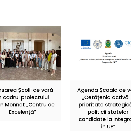
nsarea Școlii de vară
Agenda Școala de v
n cadrul proiectului
„Cetățenia activă
n Monnet „Centru de
prioritate strategic
Excelență”
politicii statelor
candidate la integr
în UE”