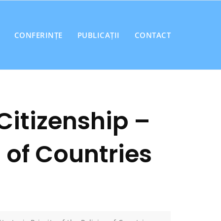
CONFERINȚE
PUBLICAȚII
CONTACT
itizenship –
s of Countries