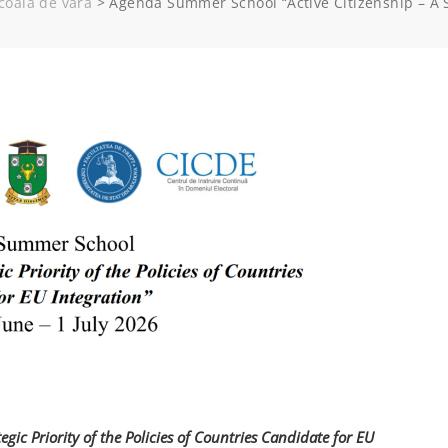
coala de vară
>
Agenda Summer School “Active Citizenship – A Str
tegic Priority of the Policies of Countries Candidate for EU