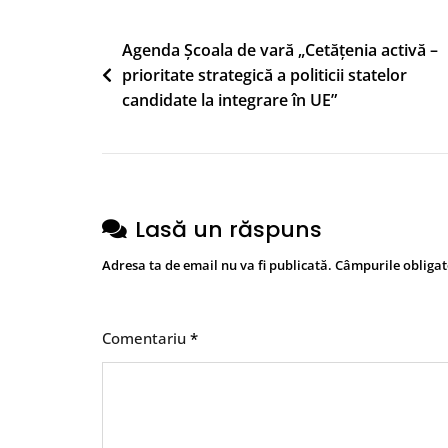
The
Navigare
Agenda Școala de vară „Cetățenia activă –
Policies
prioritate strategică a politicii statelor
Of
în
candidate la integrare în UE”
Countries
articole
Candidate
For
EU
Integration”
Lasă un răspuns
Adresa ta de email nu va fi publicată.
Câmpurile obligat
Comentariu
*