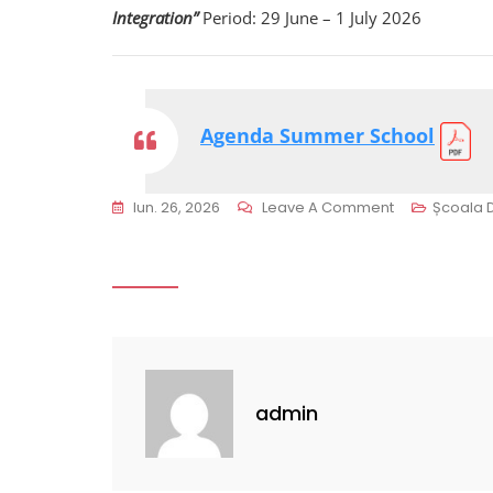
Integration”
Period: 29 June – 1 July 2026
Agenda Summer School
On
Iun. 26, 2026
Leave A Comment
Școala 
Agenda
Summer
School
“Active
Citizenship
–
A
admin
Strategic
Priority
Of