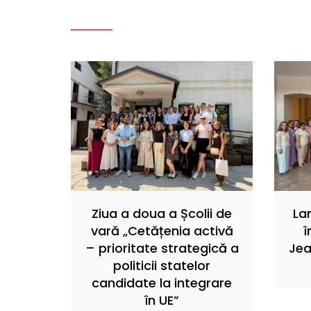
Ziua a doua a Școlii de
La
vară „Cetățenia activă
î
– prioritate strategică a
Jea
politicii statelor
candidate la integrare
în UE”