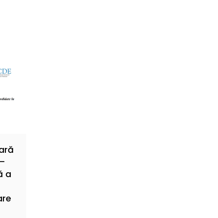
ară
 –
ă a
are