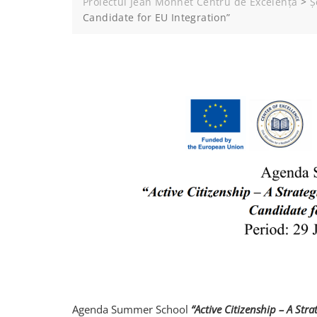
Proiectul Jean Monnet Centru de Excelență
>
Ș
Candidate for EU Integration”
Agenda Summer School
“Active Citizenship – A Stra